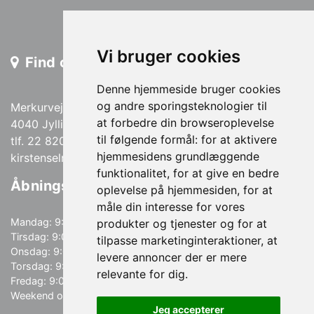
Vi bruger cookies
Find os
Denne hjemmeside bruger cookies
og andre sporingsteknologier til
Merkurvej 13
at forbedre din browseroplevelse
4040 Jyllinge
til følgende formål:
for at aktivere
tlf. 22 820 820
hjemmesidens grundlæggende
kirstenselno@gmail.com
funktionalitet
,
for at give en bedre
Åbningstider
oplevelse på hjemmesiden
,
for at
måle din interesse for vores
Mandag: 9:00-18:00
produkter og tjenester og for at
Tirsdag: 9:00-18:00
tilpasse marketinginteraktioner
,
at
Onsdag: 9:00-19:00
levere annoncer der er mere
Torsdag: 9:00-18:00
relevante for dig
.
Fredag: 9:00-15:00
Weekend og helligdage: Lukket
Jeg accepterer