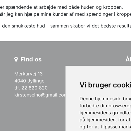
 er spændende at arbejde med både huden og kroppen.
når jeg kan hjælpe mine kunder af med spændinger i kroppe
g den smukkeste hud – sammen skaber vi det bedste resulta
Find os
Å
Merkurvej 13
Ma
4040 Jyllinge
Ti
Vi bruger cook
On
tlf. 22 820 820
To
kirstenselno@gmail.com
Denne hjemmeside bruge
Fr
forbedre din browserop
We
hjemmesidens grundlæg
på hjemmesiden
,
for a
og for at tilpasse mark