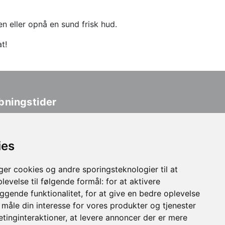
n eller opnå en sund frisk hud.
t!
bningstider
ndag: 9:00-18:00
rsdag: 9:00-18:00
ies
sdag: 9:00-19:00
rsdag: 9:00-18:00
r cookies og andre sporingsteknologier til at
edag: 9:00-15:00
levelse til følgende formål:
ekend og helligdage: Lukket
for at aktivere
gende funktionalitet
,
for at give en bedre oplevelse
t måle din interesse for vores produkter og tjenester
etinginteraktioner
,
at levere annoncer der er mere