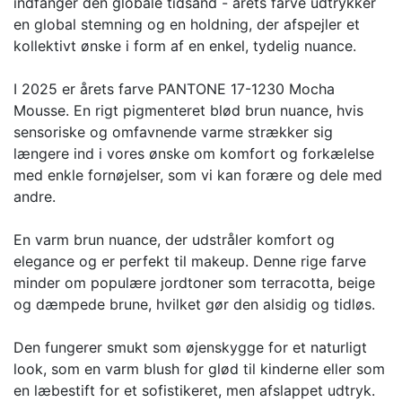
indfanger den globale tidsånd - årets farve udtrykker
en global stemning og en holdning, der afspejler et
kollektivt ønske i form af en enkel, tydelig nuance.
I 2025 er årets farve PANTONE 17-1230 Mocha
Mousse. En rigt pigmenteret blød brun nuance, hvis
sensoriske og omfavnende varme strækker sig
længere ind i vores ønske om komfort og forkælelse
med enkle fornøjelser, som vi kan forære og dele med
andre.
En varm brun nuance, der udstråler komfort og
elegance og er perfekt til makeup. Denne rige farve
minder om populære jordtoner som terracotta, beige
og dæmpede brune, hvilket gør den alsidig og tidløs.
Den fungerer smukt som øjenskygge for et naturligt
look, som en varm blush for glød til kinderne eller som
en læbestift for et sofistikeret, men afslappet udtryk.