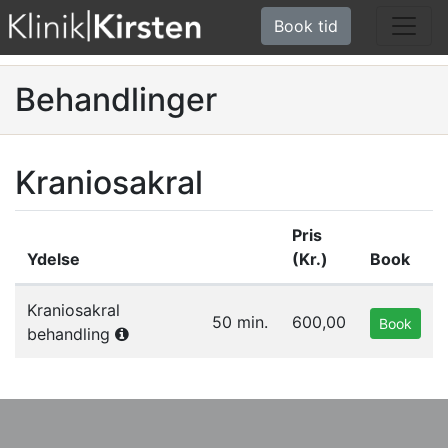
Book tid
Behandlinger
Kraniosakral
Pris
Ydelse
(Kr.)
Book
Liste af ydelser i gruppen Kraniosakral
Kraniosakral
50 min.
600,00
Book
behandling