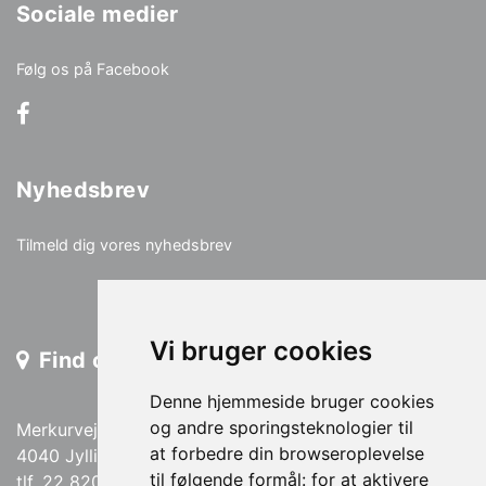
Sociale medier
Følg os på Facebook
Nyhedsbrev
Tilmeld dig vores nyhedsbrev
Vi bruger cookies
Find os
Denne hjemmeside bruger cookies
og andre sporingsteknologier til
Merkurvej 13
at forbedre din browseroplevelse
4040 Jyllinge
til følgende formål:
for at aktivere
tlf. 22 820 820