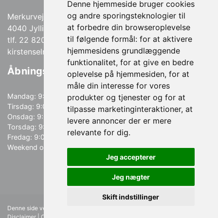
Denne hjemmeside bruger cookies
og andre sporingsteknologier til
Merkurvej 13
at forbedre din browseroplevelse
4040 Jyllinge
til følgende formål:
for at aktivere
tlf. 22 820 820
hjemmesidens grundlæggende
kirstenselno@gmail.com
funktionalitet
,
for at give en bedre
Åbningstider
oplevelse på hjemmesiden
,
for at
måle din interesse for vores
Mandag: 9:00-18:00
produkter og tjenester og for at
Tirsdag: 9:00-18:00
tilpasse marketinginteraktioner
,
at
Onsdag: 9:00-19:00
levere annoncer der er mere
Torsdag: 9:00-18:00
relevante for dig
.
Fredag: 9:00-15:00
Weekend og helligdage: Lukket
Jeg accepterer
Jeg nægter
Skift indstillinger
Denne side vedligeholdes af FÆRCH A/S |
Medlemsbetingelser
|
Disclaimer
|
Opdater cookie præferencer